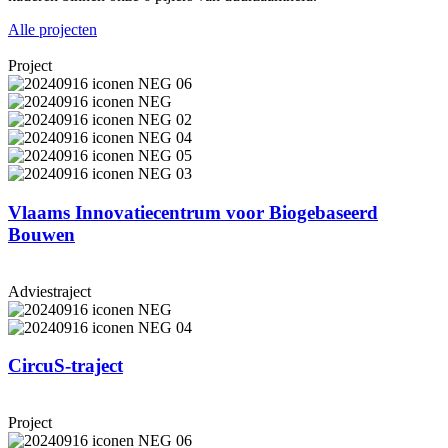
Alle projecten
Project
Vlaams In­no­va­tie­cen­trum voor Bi­o­ge­ba­seerd
Bouwen
Adviestraject
CircuS-traject
Project